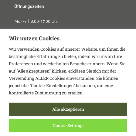
Öffnungszeiten
Mo-Fr | 8.00-17.00 Uhr
Wir nutzen Cookies.
Rechtliches
Wir verwenden Cookies auf unserer Website, um Ihnen die
bestmögliche Erfahrung zu bieten, indem wir uns an Ihre
Präferenzen und wiederholten Besuche erinnern. Wenn Sie
Impressum
auf "Alle akzeptieren" klicken, erklären Sie sich mit der
Datenschutz
Verwendung ALLER Cookies einverstanden. Sie können
jedoch die "Cookie-Einstellungen" besuchen, um eine
© Nafz Holzhaus GmbH
kontrollierte Zustimmung zu erteilen.
F
Y
I
Alle akzeptieren
a
o
n
c
u
s
Cookie Settings
e
t
t